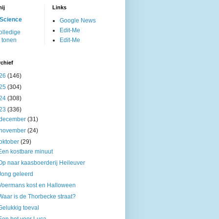
ij
Links
Science
Google News
Edit-Me
olledige
l tonen
Edit-Me
chief
26
(146)
25
(304)
24
(308)
23
(336)
december
(31)
november
(24)
oktober
(29)
Een kostbare minuut
Op naar kaasboerderij Heileuver
Jong geleerd
Voermans kost en Halloween
Waar is de Thorbecke straat?
Gelukkig toeval