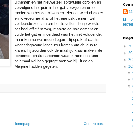
uitnemen en het nieuwe zeil zorgvuldig oprollen en
Over m
vervolgens het puin in het gat verwijderen en de
11
randen van het gat bijwerken. Het gat werd al groter
en ik vroeg me al af of het ene pak cement wel
Mijn v
voldoende zou zijn om het te vullen. Hugo werkte
profie
het heel efficiënt weg, maakte de bak cement en
vulde het gat en inderdaad was het niet voldoende,
Blogar
maar kon nu wel mooi drogen. Hij sprak af dat hij
woensdagavond langs zou komen om de klus te
►
20
klaren, hij zou dan ook de maaltijd klaar maken, de
►
20
beroemde pasta carbonare waar ik mee een keer
►
20
helemaal vol heb gepropt toen we bij Hugo en
Marjorie hadden gegeten.
▼
20
►
►
▼
Homepage
Oudere post