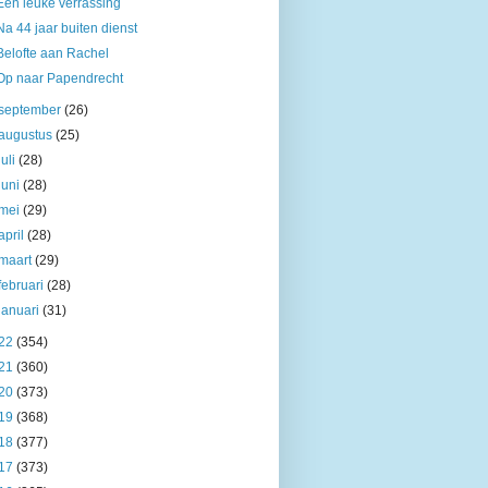
Een leuke verrassing
Na 44 jaar buiten dienst
Belofte aan Rachel
Op naar Papendrecht
september
(26)
augustus
(25)
juli
(28)
juni
(28)
mei
(29)
april
(28)
maart
(29)
februari
(28)
januari
(31)
22
(354)
21
(360)
20
(373)
19
(368)
18
(377)
17
(373)