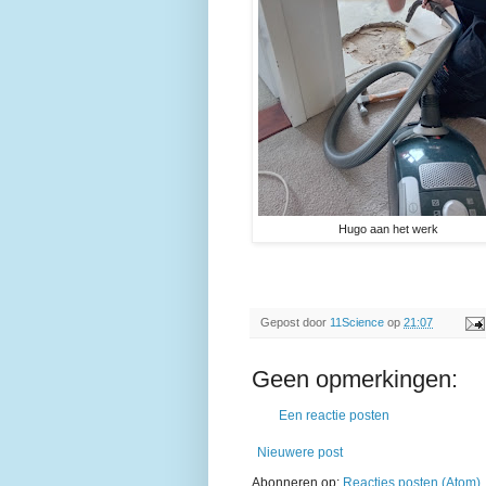
Hugo aan het werk
Gepost door
11Science
op
21:07
Geen opmerkingen:
Een reactie posten
Nieuwere post
Abonneren op:
Reacties posten (Atom)