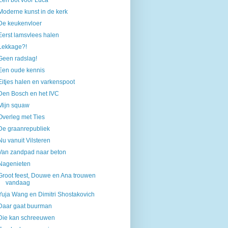
Een bot voor Luca
Moderne kunst in de kerk
De keukenvloer
Eerst lamsvlees halen
Lekkage?!
Geen radslag!
Een oude kennis
Eitjes halen en varkenspoot
Den Bosch en het IVC
Mijn squaw
Overleg met Ties
De graanrepubliek
Nu vanuit Vilsteren
Van zandpad naar beton
Nagenieten
Groot feest, Douwe en Ana trouwen
vandaag
Yuja Wang en Dimitri Shostakovich
Daar gaat buurman
Die kan schreeuwen